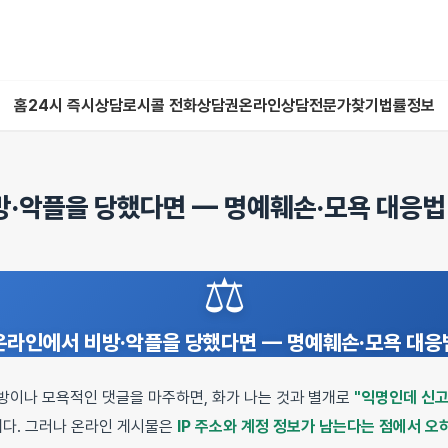
홈
24시 즉시상담
로시콜 전화상담권
온라인상담
전문가찾기
법률정보
·악플을 당했다면 — 명예훼손·모욕 대응법
⚖️
온라인에서 비방·악플을 당했다면 — 명예훼손·모욕 대응
방이나 모욕적인 댓글을 마주하면, 화가 나는 것과 별개로
"익명인데 신고
니다. 그러나 온라인 게시물은
IP 주소와 계정 정보가 남는다는 점에서 오