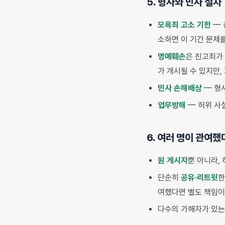
5. 형사와 민사 절차
모욕죄 고소 기한
— 
소하면 이 기간 문제를
명예훼손
은 친고죄가
가 개시될 수 있지만
민사 손해배상
— 형사
업무방해
— 허위 사
6. 여러 명이 관여했
원 게시자
뿐 아니라,
단순히
공유·리트윗
한
여했다면 별도 책임이
다수의 가해자가 있