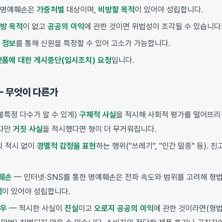
 명예훼손은
가중처벌
대상이며,
비방할 목적
이 있어야 성립합니다.
방 목적
이 없고
공공의 이익
에 관한 것이면 위법성이 조각될 수 있습니다
자 정보
를 통해 신원을 특정할 수 있어 고소가 가능합니다.
폼에 대한 게시중단(임시조치) 요청
입니다.
— 무엇이 다른가
불특정 다수가 알 수 있게)
구체적 사실
을 적시해 사회적 평가를 떨어뜨리
 다만
거짓 사실
을 적시했다면 형이 더 무거워집니다.
의 적시 없이
경멸적 감정을 표현
하는 행위("쓰레기", "인간 말종" 등).
훼손
— 인터넷·SNS를 통한 명예훼손은 전파 속도와 범위를 고려해 형
적
이 있어야 성립합니다.
경우
— 적시한 사실이
진실
이고
오로지 공공의 이익
에 관한 것이라면(형법