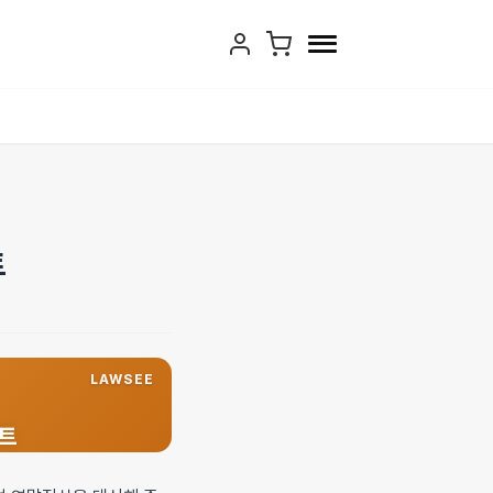
트
LAWSEE
인트