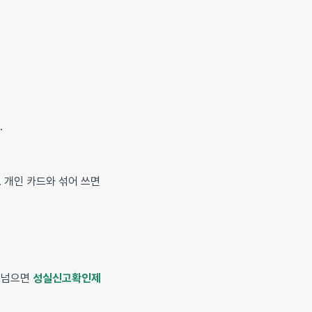
.
. 개인 카드와 섞어 쓰면
을 넘으면
성실신고확인제