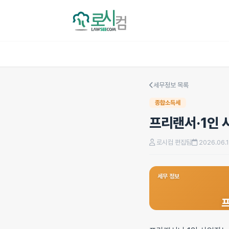
세무정보 목록
종합소득세
프리랜서·1인 
로시컴 편집팀
2026.06.
세무 정보
프