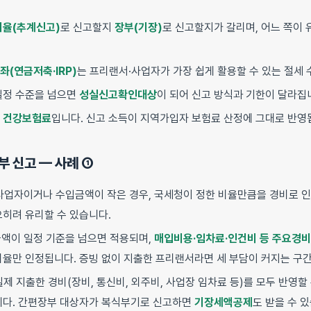
비율(추계신고)
로 신고할지
장부(기장)
로 신고할지가 갈리며, 어느 쪽이
(연금저축·IRP)
는 프리랜서·사업자가 가장 쉽게 활용할 수 있는 절세 
일정 수준을 넘으면
성실신고확인대상
이 되어 신고 방식과 기한이 달라집
이
건강보험료
입니다. 신고 소득이 지역가입자 보험료 산정에 그대로 반영
장부 신고 — 사례 ①
사업자이거나 수입금액이 작은 경우, 국세청이 정한 비율만큼을 경비로 인
오히려 유리할 수 있습니다.
액이 일정 기준을 넘으면 적용되며,
매입비용·임차료·인건비 등 주요경
비율만 인정됩니다. 증빙 없이 지출한 프리랜서라면 세 부담이 커지는 구
제 지출한 경비(장비, 통신비, 외주비, 사업장 임차료 등)를 모두 반영할 
니다. 간편장부 대상자가 복식부기로 신고하면
기장세액공제
도 받을 수 