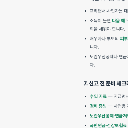
프리랜서·사업자는 
소득이 늘면
다음 해
획을 세워야 합니다.
배우자나 부모의
피부
니다.
노란우산공제나 연
다.
7. 신고 전 준비 체
수입 자료
— 지급명세
경비 증빙
— 사업용 
노란우산공제·연금저
국민연금·건강보험료