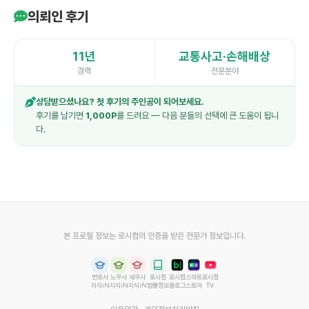
의뢰인 후기
11년
교통사고·손해배상
경력
전문분야
상담받으셨나요? 첫 후기의 주인공이 되어보세요.
후기를 남기면
1,000P
를 드려요 — 다음 분들의 선택에 큰 도움이 됩니
다.
본 프로필 정보는 로시컴의 인증을 받은 전문가 정보입니다.
변호사
노무사
세무사
로시컴
로시컴
스마트
로시컴
지식iN
지식iN
지식iN
법률정보
블로그
스토어
TV