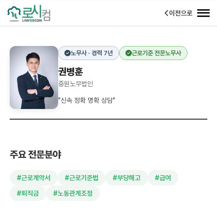
이전으로
노무사 · 경력 7년
근로기준 전문노무사
권병훈
중원노무법인
"신속 정확 명확 상담"
주요 전문분야
#근로계약서
#근로기준법
#부당해고
#급여
#퇴직금
#노동관계조정