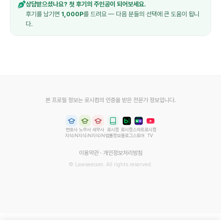
상담받으셨나요? 첫 후기의 주인공이 되어보세요.
후기를 남기면
1,000P
를 드려요 — 다음 분들의 선택에 큰 도움이 됩니
다.
본 프로필 정보는 로시컴의 인증을 받은 전문가 정보입니다.
변호사
노무사
세무사
로시컴
로시컴
스마트
로시컴
지식iN
지식iN
지식iN
법률정보
블로그
스토어
TV
이용약관
·
개인정보처리방침
© Lawseecom. All rights reserved.