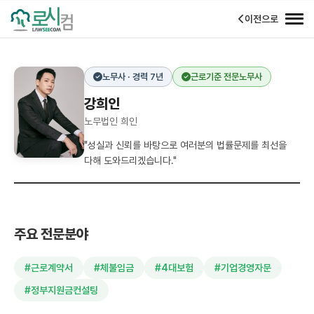
이전으로
노무사 · 경력 7년
근로기준 전문노무사
강희인
노무법인 희인
"성실과 신뢰를 바탕으로 여러분의 법률문제를 최선을
다해 도와드리겠습니다."
주요 전문분야
#근로계약서
#체불임금
#4대보험
#기업경영자문
#정부지원금컨설팅