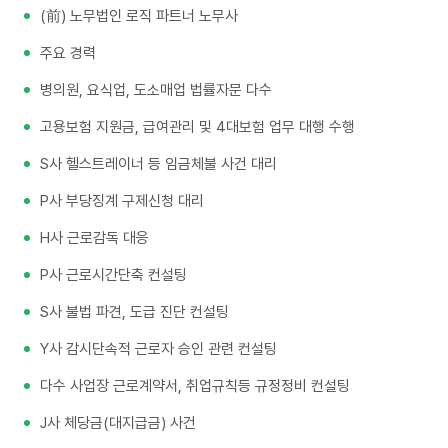
(前) 노무법인 로직 파트너 노무사
주요 경력
병의원, 요식업, 도소매업 법률자문 다수
고용보험 지원금, 급여관리 및 4대보험 업무 대행 수행
S사 헬스트레이너 등 임금체불 사건 대리
P사 부당징계 구제신청 대리
H사 근로감독 대응
P사 근로시간단축 컨설팅
S사 불법 파견, 도급 진단 컨설팅
Y사 감시단속적 근로자 승인 관련 컨설팅
다수 사업장 근로계약서, 취업규칙등 규정정비 컨설팅
J사 체당금(대지급금) 사건