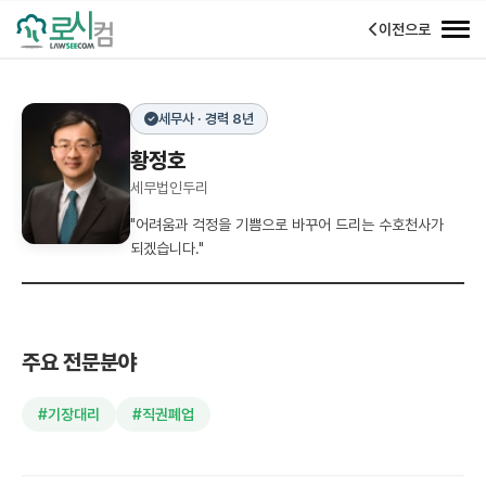
이전으로
세무사 · 경력 8년
황정호
세무법인두리
"어려움과 걱정을 기쁨으로 바꾸어 드리는 수호천사가
되겠습니다."
주요 전문분야
#기장대리
#직권폐업