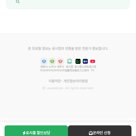
다.
본 프로필 정보는 로시컴의 인증을 받은 전문가 정보입니다.
변호사
노무사
세무사
로시컴
로시컴
스마트
로시컴
지식iN
지식iN
지식iN
법률정보
블로그
스토어
TV
이용약관
·
개인정보처리방침
© Lawseecom. All rights reserved.
로시콜 할인상담
온라인 신청