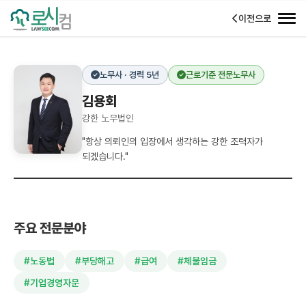
이전으로
노무사 · 경력 5년
근로기준 전문노무사
김용회
강한 노무법인
"항상 의뢰인의 입장에서 생각하는 강한 조력자가
되겠습니다."
주요 전문분야
#노동법
#부당해고
#급여
#체불임금
#기업경영자문