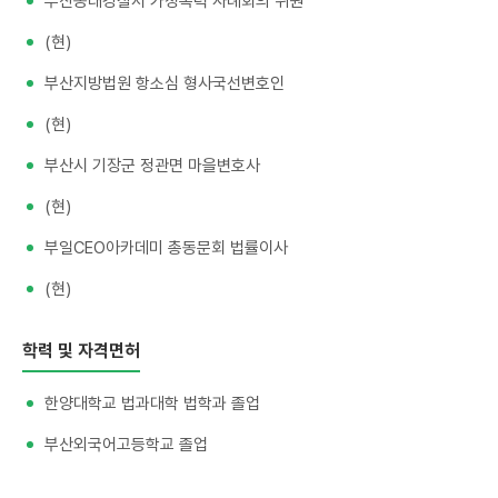
부산동래경찰서 가정폭력 사례회의 위원
(현)
부산지방법원 항소심 형사국선변호인
(현) ​
부산시 기장군 정관면 마을변호사
(현)
부일CEO아카데미 총동문회 법률이사
(현)
학력 및 자격면허
한양대학교 법과대학 법학과 졸업
부산외국어고등학교 졸업