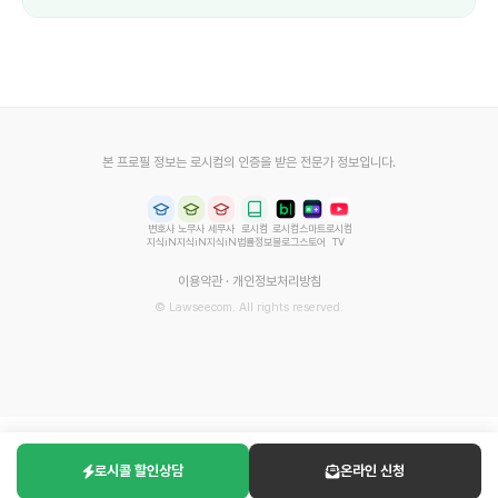
본 프로필 정보는 로시컴의 인증을 받은 전문가 정보입니다.
변호사
노무사
세무사
로시컴
로시컴
스마트
로시컴
지식iN
지식iN
지식iN
법률정보
블로그
스토어
TV
이용약관
·
개인정보처리방침
© Lawseecom. All rights reserved.
로시콜 할인상담
온라인 신청