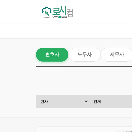
변호사
노무사
세무사