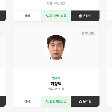
법률사무소 한샘
상세
📞 할인카드상담
📩 온라인
용
온라인전용
변호사
허정택
법률사무소 길
상세
📞 할인카드상담
📩 온라인