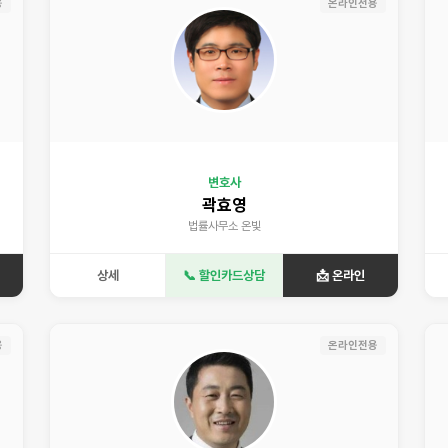
용
온라인전용
변호사
곽효영
법률사무소 온빛
상세
📞 할인카드상담
📩 온라인
용
온라인전용