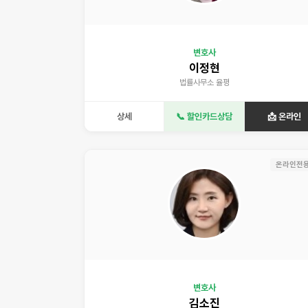
변호사
이정현
법률사무소 율평
상세
📞 할인카드상담
📩 온라인
온라인전
변호사
김소진