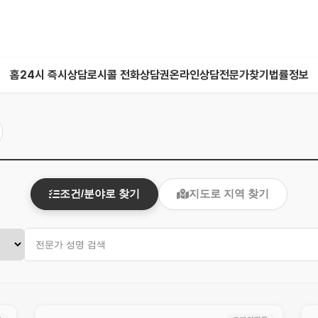
홈
24시 즉시상담
로시콜 전화상담권
온라인상담
전문가찾기
법률정보
조건/분야로 찾기
지도로 지역 찾기