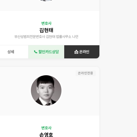
변호사
김현태
부산성범죄전문변호사 김현태 법률사무소 나인
상세
📞 할인카드상담
📩 온라인
온라인전용
변호사
손영호