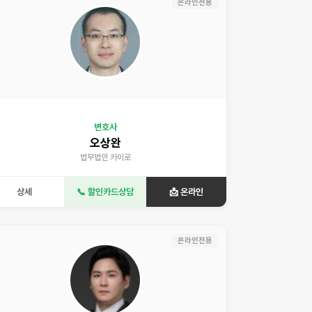
온라인전용
변호사
오상완
법무법인 카이로
상세
📞 할인카드상담
📩 온라인
온라인전용