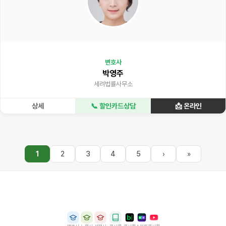
변호사
박영주
세려법률사무소
상세
📞 할인카드상담
📩 온라인
1
2
3
4
5
›
»