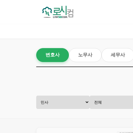
변호사
노무사
세무사