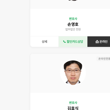
변호사
손영호
법무법인 한원
상세
📞 할인카드상담
📩 온라인
온라인전
변호사
김효식