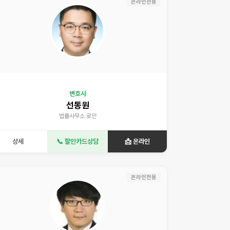
온라인전용
변호사
선동원
법률사무소 로안
상세
📞 할인카드상담
📩 온라인
온라인전용