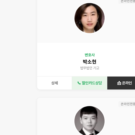
온라인전
변호사
박소현
법무법인 가교
상세
📞 할인카드상담
📩 온라인
온라인전