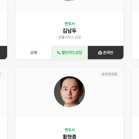
변호사
김남두
법률사무소 김포
상세
📞 할인카드상담
📩 온라인
용
온라인전용
변호사
황현종