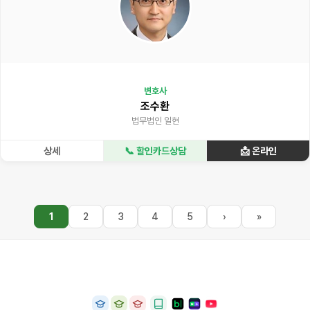
변호사
조수환
법무법인 일현
상세
📞 할인카드상담
📩 온라인
1
2
3
4
5
›
»