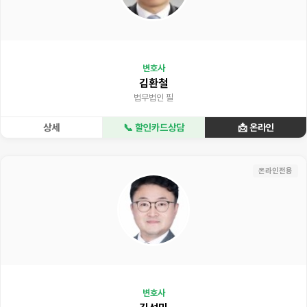
변호사
김환철
법무법인 필
상세
📞 할인카드상담
📩 온라인
온라인전용
변호사