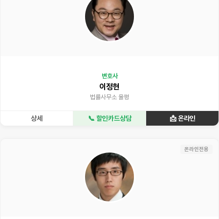
변호사
이정현
법률사무소 율평
상세
📞 할인카드상담
📩 온라인
온라인전용