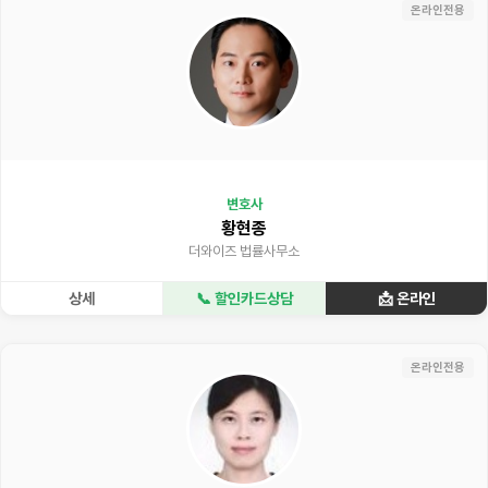
온라인전용
변호사
황현종
더와이즈 법률사무소
상세
📞 할인카드상담
📩 온라인
온라인전용