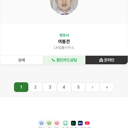
변호사
이동건
LK법률사무소
상세
📞 할인카드상담
📩 온라인
1
2
3
4
5
›
»