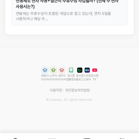
연봉제도 연차 사용+결근시 주휴수당 차감될까? (전체 주 연차
사용시는?)
연봉제는 주휴수당이 포함된 개념으로 알고 있는데, 연차 5일을
사용하거나 해당 주…
변호사
노무사
세무사
로시컴
로시컴
스마트
로시컴
지식iN
지식iN
지식iN
법률정보
블로그
스토어
TV
이용약관
·
개인정보처리방침
© Lawsee. All rights reserved.