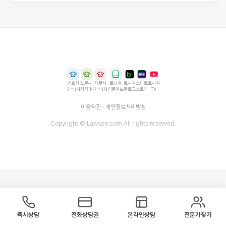
변호사
노무사
세무사
로시컴
로시컴
스마트
로시컴
지식iN
지식iN
지식iN
법률정보
블로그
스토어
TV
이용약관
·
개인정보처리방침
Copyright © Lawsee.com All rights reserved.
즉시상담
전화상담권
온라인상담
전문가찾기