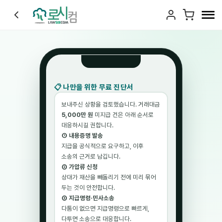
📋 나만을 위한 무료 진단서
🔒
보내주신 상황을 검토했습니다. 거래대금
5,000만 원
미지급 건은 아래 순서로
대응하시길 권합니다.
비공개 진단 결과
① 내용증명 발송
공개되지 않아요.
지급을 공식적으로 요구하고, 이후
나만 볼 수 있어요.
소송의 근거로 남깁니다.
공개 게시판에 노출되지 않아요
✓
② 가압류 신청
상대가 재산을 빼돌리기 전에 미리 묶어
마이페이지에서 나만 안전하게 확인
✓
두는 것이 안전합니다.
언제든 다시 열어볼 수 있어요
✓
③ 지급명령·민사소송
다툼이 없으면 지급명령으로 빠르게,
다투면 소송으로 대응합니다.