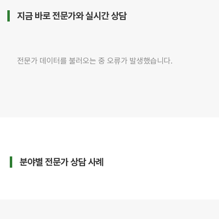
사
춤
김
부동
제
이○○
박○○
지금 바로 전문가와 실시간 상담
산 ·
안
양도·상속
형사·교통
임대
차
세무
변호
전문
사
사
이
전문가 데이터를 불러오는 중 오류가 발생했습니다.
○○
변호
맞
사
춤
이
보증
제
금
안
반환
다수
해결
박
○○
변호
맞
사
춤
분야별 전문가 상담 사례
박
내용
제
증명
안
· 소
송
대응