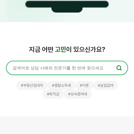
온라인상담 · 맞춤
견적
내용만 적으
면
전문가가 먼
지금 어떤
고민
이 있으신가요?
저 제안합니
다
%
"전세 보증
금을 못 돌
려받고 있어
#부동산임대차
#종합소득세
#이혼
#실업급여
요.
어떻게
1
시작해야
할
#퇴직금
#상속증여세
강○○
정○○
까요?"
이혼·가사
노동·임금
변호
노무
2
사
사
전문가 제안 3
김
○○
3
변호
맞