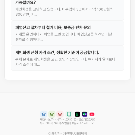
가능할까요?
개인회생을 고민하고 있습니다. 대부업체 3곳에서 각각 100만원씩
300만원, 저…
폐업신고 절차부터 철거 비용, 보증금 반환 문의
가게를 운영하다가 폐업을 고민 중입니다. 폐업신고를 하려면 어떤
절차로 진행해야 …
개인회생 신청 자격 조건, 정확한 기준이 궁금합니다.
부채 문제로 개인회생을 고민 중인 직장인입니다. 여기저기 알아보니
자격 조건에 대…
변호사
노무사
세무사
로시컴
로시컴
스마트
로시컴
지식iN
지식iN
지식iN
법률정보
블로그
스토어
TV
이용약관
·
개인정보처리방침