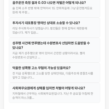
음주운전 측정 결과 0.03 나오면 처벌은 어떻게 되나요?
술 진짜 소주 반병 밖에 안먹어서 1도 안취하길래 그냥 운전했거든요
원래 제 주량…
투자사기 대포통장 명의인 상대로 소송할 수 있나요?
리딩 주식투자사기 당했습니다. 범인들은 현재 잡혀서 재판중에
있습니다. 제가 입금…
성추행 사건에 연루됐는데 수원변호사 선임하면 도움받을 수
있나요?
지금 제가 성추행으로 엮어 있어서 곤란한 상황이라서요. 빨리
수원변호사 선임하고 …
억울한 성폭행 고소 무혐의 가능성 있을까요?
전 지금 성폭행으로 고소를 당한 상태인데요, 다음주초에 경찰조사를
앞두고 있습니다…
사회복무요원에게 상해를 입히면 처벌이 어떻게 되나요?
지하철에서 근무하는 사회복무요원입니다. 지난 주 금요일 아침에 한
승객이 마스크를…