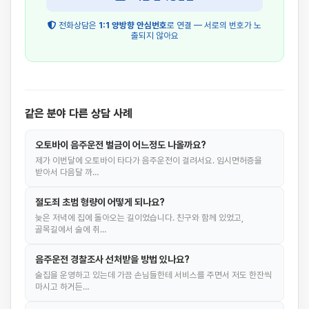
전화상담은
1:1 양방향 안심번호
로 연결 — 서로의 번호가 노
출되지 않아요
같은 분야 다른 상담 사례
오토바이 음주운전 벌금이 어느정도 나올까요?
제가 이번달에 오토바이 타다가 음주운전이 걸려서요. 임시면허증을
받아서 다음달 까…
절도죄 초범 형량이 어떻게 되나요?
늦은 저녁에 집에 돌아오는 길이었습니다. 친구와 함께 있었고,
골목길에서 술에 취…
음주운전 경찰조사 선처받을 방법 있나요?
술집을 운영하고 있는데 가끔 손님들한테 서비스를 주면서 저도 한잔씩
마시고 하거든…