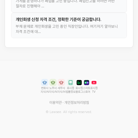
가게를 운영하다가 폐업을 고민 중입니다. 폐업신고를 하려면 어떤
절차로 진행해야 …
개인회생 신청 자격 조건, 정확한 기준이 궁금합니다.
부채 문제로 개인회생을 고민 중인 직장인입니다. 여기저기 알아보니
자격 조건에 대…
변호사
노무사
세무사
로시컴
로시컴
스마트
로시컴
지식iN
지식iN
지식iN
법률정보
블로그
스토어
TV
이용약관
·
개인정보처리방침
© Lawsee. All rights reserved.