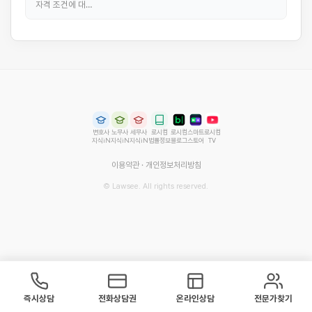
자격 조건에 대…
변호사
노무사
세무사
로시컴
로시컴
스마트
로시컴
지식iN
지식iN
지식iN
법률정보
블로그
스토어
TV
이용약관
·
개인정보처리방침
© Lawsee. All rights reserved.
즉시상담
전화상담권
온라인상담
전문가찾기