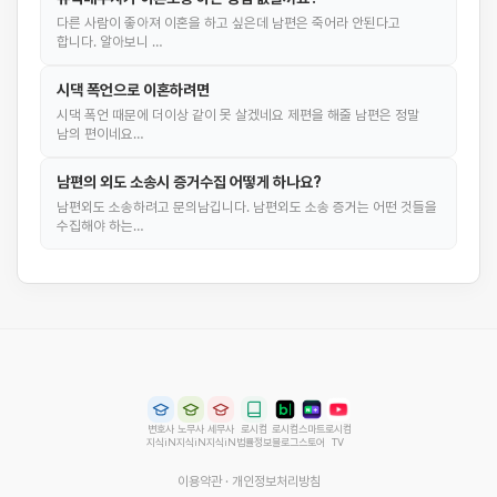
다른 사람이 좋아져 이혼을 하고 싶은데 남편은 죽어라 안된다고
합니다. 알아보니 …
시댁 폭언으로 이혼하려면
시댁 폭언 때문에 더이상 같이 못 살겠네요 제편을 해줄 남편은 정말
남의 편이네요…
남편의 외도 소송시 증거수집 어떻게 하나요?
남편외도 소송하려고 문의남깁니다. 남편외도 소송 증거는 어떤 것들을
수집해야 하는…
변호사
노무사
세무사
로시컴
로시컴
스마트
로시컴
지식iN
지식iN
지식iN
법률정보
블로그
스토어
TV
이용약관
·
개인정보처리방침