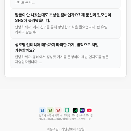
그대로 복사…
얼굴이 안 나왔는데도 초상권 침해인가요? 제 문신과 뒷모습이
SNS에 올라왔습니다.
안녕하세요. 어제 친구를 통해 황당한 소식을 들었습니다. 한 유명
카페의 방문 후…
상호명 인테리어 메뉴까지 따라한 가게, 법적으로 처벌
가능할까요?
안녕하세요. 동네에서 정성껏 가게를 운영하며 제법 인지도를 쌓은
자영업자입니다. …
변호사
노무사
세무사
로시컴
로시컴
스마트
로시컴
지식iN
지식iN
지식iN
법률정보
블로그
스토어
TV
이용약관
·
개인정보처리방침