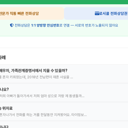
전문가 직통 빠른 전화상담
로시콜 전화상담권
전화상담은
1:1 양방향 안심번호
로 연결 — 서로의 번호가 노출되지 않아요
사례
배우자, 가족관계증명서에서 지울 수 있을까?
녀를 혼자 키워왔는데, 2018년 전남편이 재혼 사실을 …
있나요?
저희 아빠가 돌아가셔서 저희 엄마 성으로 저랑 제 동생들까…
송 위자료
혼자나가서 전화를 하는 거를 한달동안 지켜봤어요. 타이밍보…
립니다.