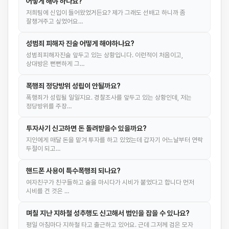
어떻게 해야 하나요?
저희팀에 신입이 들어왔었거든요? 제가 그래도 선배고 하니까 좀
잘챙겨주고 싶었어요…
성범죄 피해자 진술 어떻게 해야하나요?
성범죄피해자진술 앞두고 있는 상황입니다. 이런적이 처음이고,
상대방은 뻔뻔하게 그…
폭행죄 정당방위 성립이 안될까요?
폭행죄가 성립될 일일지요. 경찰조사를 앞두고 있는 상황인데, 저는
정당방위를 주장…
투자사기 신고하면 돈 돌려받을수 있을까요?
지인에게 매달 돈을 맡겨 투자를 하고 있었는데 갑자기 어느날부터 연락
두절이 되고…
핸드폰 사용이 특수폭행죄 되나요?
여자친구가 친구들하고 술을 마시다가 시비가 붙었다고 합니다 먼저
시비를 건 것은 …
며칠 지난 지하철 성추행도 신고해서 범인을 잡을 수 있나요?
평일 아침마다 지하철 타고 출근하고 있어요. 근데 그저께 검은 모자