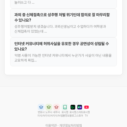
눌러쓰고 다 …
과외 중 신체접촉으로 성추행 처벌 위기인데 합의로 잘 마무리할
수 있나요?
성추행처벌받게 생겼습니다. 과외선생님이고 수업하다가 여학생과
신체접촉이 있었는데 …
인터넷 커뮤너티에 허위사실을 유포한 경우 공연성이 성립될 수
있나요?
익명 사용이 가능한 인터넷 커뮤니티에서 누군가가 사실이 아닌 내용을
교묘하게 짜집…
변호사
노무사
세무사
로시컴
로시컴
스마트
로시컴
지식iN
지식iN
지식iN
법률정보
블로그
스토어
TV
이용약관
·
개인정보처리방침