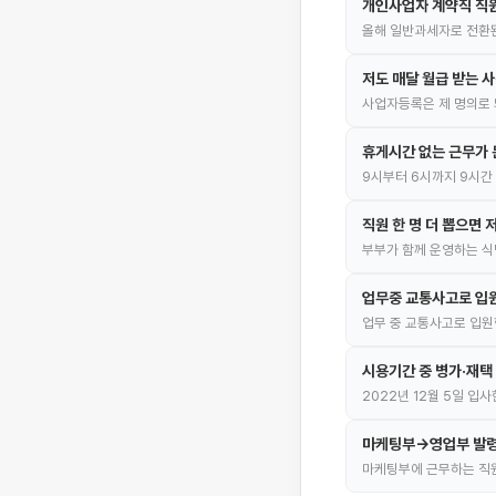
개인사업자 계약직 직
올해 일반과세자로 전환된
저도 매달 월급 받는 
사업자등록은 제 명의로 
휴게시간 없는 근무가 
9시부터 6시까지 9시간
직원 한 명 더 뽑으면 
부부가 함께 운영하는 식
업무중 교통사고로 입원
업무 중 교통사고로 입원
시용기간 중 병가·재택
2022년 12월 5일 입
마케팅부→영업부 발령,
마케팅부에 근무하는 직원