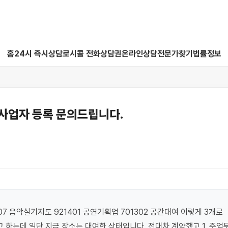
홈
24시 즉시상담
로시콜 전화상담권
온라인상담
전문가찾기
법률정보
사업자 등록 문의드립니다.
7 음악실기지도 921401 공연기획업 701302 공간대여 이렇게 3개로 
하는데 일단 지금 장소는 대여한 상태입니다. 전대차 계약했고 1. 주업무