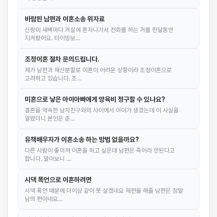
바람핀 남편과 이혼소송 위자료
신랑이 새벽마다 거실에 혼자나가서 전화를 하는 거를 한달동안
지켜봤어요. 타이밍보…
조정이혼 절차 문의드립니다.
제가 남편과 재산분할로 이혼이 어려운 상황이라 조정이혼으로
고려하고 있습니다. 조…
미혼으로 낳은 아이아빠에게 양육비 청구할 수 있나요?
결혼을 약속한 남자친구와의 사이에서 아이가 생겼는데 이 사실을
알렸더니 본인은 준…
유책배우자가 이혼소송 하는 방법 없을까요?
다른 사람이 좋아져 이혼을 하고 싶은데 남편은 죽어라 안된다고
합니다. 알아보니 …
시댁 폭언으로 이혼하려면
시댁 폭언 때문에 더이상 같이 못 살겠네요 제편을 해줄 남편은 정말
남의 편이네요…