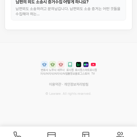
남편의 외도 소송시 증거수집 어떻게 하나요?
남편외도 소송하려고 문의남깁니다. 남편외도 소송 증거는 어떤 것들을
수집해야 하는…
변호사
노무사
세무사
로시컴
로시컴
스마트
로시컴
지식iN
지식iN
지식iN
법률정보
블로그
스토어
TV
이용약관
·
개인정보처리방침
© Lawsee. All rights reserved.