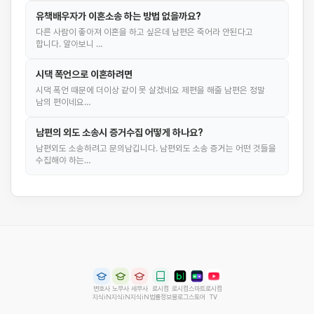
유책배우자가 이혼소송 하는 방법 없을까요?
다른 사람이 좋아져 이혼을 하고 싶은데 남편은 죽어라 안된다고
합니다. 알아보니 …
시댁 폭언으로 이혼하려면
시댁 폭언 때문에 더이상 같이 못 살겠네요 제편을 해줄 남편은 정말
남의 편이네요…
남편의 외도 소송시 증거수집 어떻게 하나요?
남편외도 소송하려고 문의남깁니다. 남편외도 소송 증거는 어떤 것들을
수집해야 하는…
변호사
노무사
세무사
로시컴
로시컴
스마트
로시컴
지식iN
지식iN
지식iN
법률정보
블로그
스토어
TV