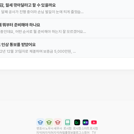
감, 월세 깎아달라고 할 수 있을까요
몇 달째 공사가 진행 중이라 손님 발길이 눈에 띄게 줄었습…
데 뭐부터 준비해야 하나요
 중인데요, 어떤 순서로 뭘 준비해야 하는지 잘 모르겠어요…
 인상 통보를 받았어요
2년 12월 31일자로 체결하며 보증금 5,000만원, …
변호사
노무사
세무사
로시컴
로시컴
스마트
로시컴
지식iN
지식iN
지식iN
법률정보
블로그
스토어
TV