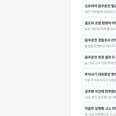
오토바이 음주운전 벌
제가 이번달에 오토바이 
절도죄 초범 형량이 어
늦은 저녁에 집에 돌아오
음주운전 경찰조사 선
술집을 운영하고 있는데 
음주운전 측정 결과 0
술 진짜 소주 반병 밖에
투자사기 대포통장 명의
리딩 주식투자사기 당했습
성추행 사건에 연루됐
지금 제가 성추행으로 엮
억울한 성폭행 고소 무
전 지금 성폭행으로 고소