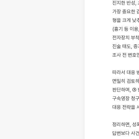
진지한 반성,
가장 중요한 
형을 크게 낮
(흉기 등 이용
전자장치 부착
진술 태도, 
조사 전 변호
따라서 대응 
면밀히 검토하
판단하며, ③
구속영장 청구
대응 전략을 
정리하면, 성
답변보다 사건