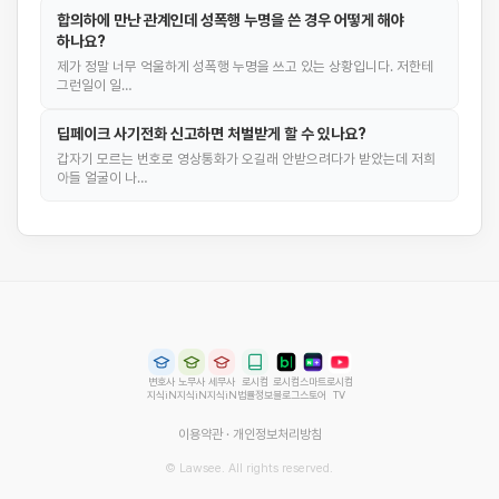
합의하에 만난 관계인데 성폭행 누명을 쓴 경우 어떻게 해야
하나요?
제가 정말 너무 억울하게 성폭행 누명을 쓰고 있는 상황입니다. 저한테
그런일이 일…
딥페이크 사기전화 신고하면 처벌받게 할 수 있나요?
갑자기 모르는 번호로 영상통화가 오길래 안받으려다가 받았는데 저희
아들 얼굴이 나…
변호사
노무사
세무사
로시컴
로시컴
스마트
로시컴
지식iN
지식iN
지식iN
법률정보
블로그
스토어
TV
이용약관
·
개인정보처리방침
© Lawsee. All rights reserved.