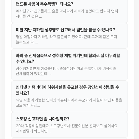
핸드폰 사용이 특수폭행죄 되나요?
여자친구가 친구들하고 술을 마시다가 시비가 붙었다고 합니다 먼저
시비를 건 것은 …
며칠 지난 지하철 성추행도 신고해서 범인을 잡을 수 있나요?
평일 아침마다 지하철 타고 출근하고 있어요. 근데 그저께 검은 모자
눌러쓰고 다 …
과외 중 신체접촉으로 성추행 처벌 위기인데 합의로 잘 마무리할
수 있나요?
성추행처벌받게 생겼습니다. 과외선생님이고 수업하다가 여학생과
신체접촉이 있었는데 …
인터넷 커뮤너티에 허위사실을 유포한 경우 공연성이 성립될 수
있나요?
익명 사용이 가능한 인터넷 커뮤니티에서 누군가가 사실이 아닌 내용을
교묘하게 짜집…
스토킹 신고하면 좀 나아질까요?
20대 직장여성인데요 스토킹변호사 전문이신분 알아보고 싶어서요
저저번달에 퇴근하면…