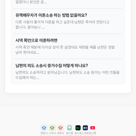
알렸더니 본인은 준…
유책배우자가 이혼소송 하는 방법 없을까요?
다른 사람이 좋아져 이혼을 하고 싶은데 남편은 죽어라 안된다고
합니다. 알아보니 …
시댁 폭언으로 이혼하려면
시댁 폭언 때문에 더이상 같이 못 살겠네요 제편을 해줄 남편은 정말
남의 편이네요…
남편의 외도 소송시 증거수집 어떻게 하나요?
남편외도 소송하려고 문의남깁니다. 남편외도 소송 증거는 어떤 것들을
수집해야 하는…
변호사
노무사
세무사
로시컴
로시컴
스마트
로시컴