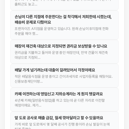
출퇴근도 늦고…
손님이 다른 지점에 주문한다는 걸 착각해서 저희한테 시켰는데,
배송비 문제로 다퉜어요
프랜차이즈 A지점을 운영하고 있습니다. 원래 손님이 B지점에 전화
주문을 해야 했…
매장이 재건축 대상으로 지정되면 권리금 보상받을 수 있나요
권리금을 지불하고 들어와 운영 중인 매장인데, 만약 건물이 재건축
대상으로 지정되…
배달 가게 넘기려는데 대출이 걸려있어서 걱정이에요
작은 배달음식점을 운영 중이고 간이과세자로 사업자등록을 해뒀어요.
신용보증재단이랑…
카페 이전하는데 영업신고 지위승계라는 게 뭔지 헷갈려요
4년째 카페(일반음식점업)를 하고 있는데 곧 다른 자리로 이전할
예정이에요. 제가…
앞 도로 공사로 매출 급감, 월세 깎아달라고 할 수 있을까요
가게 바로 앞 도로에서 몇 달째 공사가 진행 중이라 손님 발길이 눈에