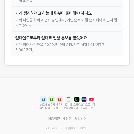
띄게 줄었습…
가게 정리하려고 하는데 뭐부터 준비해야 하나요
이제 폐업을 하려고 준비 중인데요, 어떤 순서로 뭘 준비해야 하는지 잘
모르겠어요…
임대인으로부터 임대료 인상 통보를 받았어요
상가 임대차 계약을 2022년 12월 31일자로 체결하며 보증금
5,000만원, …
변호사
노무사
세무사
로시컴
로시컴
스마트
로시컴
지식iN
지식iN
지식iN
법률정보
블로그
스토어
TV
이용약관
·
개인정보처리방침
© Lawsee. All rights reserved.