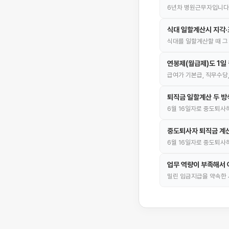
6년차 병원근무자입니다
식대 일할계산시 지각·
식대를 일할계산할 때 그
연봉제(월급제)도 1일
급여가 기본급, 직무수당
퇴직금 일할계산 두 방식
6월 16일자로 중도퇴사하
중도퇴사자 퇴직금 계산
6월 16일자로 중도퇴사
업무 역량이 부족해서 
밀린 임금지급을 약속한 