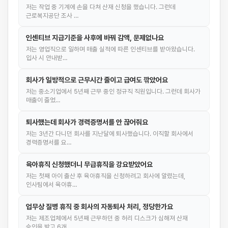
저는 작업 중 기계에 손을 다쳐 산재 신청을 했습니다. 그런데
근로복지공단 조사 …
인센티브 지급기준을 사후에 바꿔 감액, 문제없나요
저는 영업직으로 일하며 매출 실적에 따른 인센티브를 받아왔습니다.
입사 시 안내받…
회사가 일방적으로 근무시간 줄이고 급여도 깎았어요
저는 중소기업에서 5년째 근무 중인 정규직 직원입니다. 그런데 회사가
매출이 줄었…
퇴사했는데 회사가 경력증명서를 안 끊어줘요
저는 3년간 다니던 회사를 지난달에 퇴사했습니다. 이직할 회사에서
경력증명서를 요…
육아휴직 신청했더니 무급휴직을 강요받았어요
저는 첫째 아이 출산 후 육아휴직을 신청하려고 회사에 알렸는데,
인사팀에서 육아휴…
업무상 질병 휴직 중 회사의 자동퇴사 처리, 정당한가요
저는 제조업체에서 5년째 근무하던 중 허리 디스크가 심해져 산재
승인을 받고 6개…