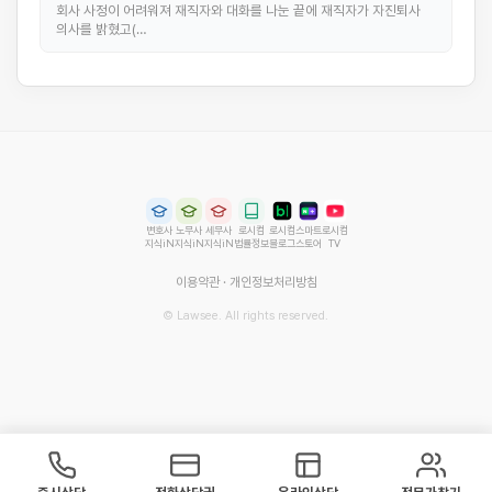
회사 사정이 어려워져 재직자와 대화를 나눈 끝에 재직자가 자진퇴사
의사를 밝혔고(…
변호사
노무사
세무사
로시컴
로시컴
스마트
로시컴
지식iN
지식iN
지식iN
법률정보
블로그
스토어
TV
이용약관
·
개인정보처리방침
© Lawsee. All rights reserved.