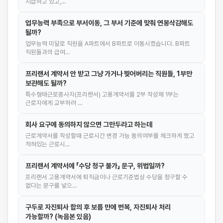
지급하고 있고,…
업무능력 부족으로 부서이동, 그 부서 기준에 맞춰 연봉삭감해도
될까?
업무능력 미달로 직원을 A파트에서 B파트로 이동시켰습니다. B파트
직원들과의 급여…
프리랜서 계약서 안 받고 그냥 가거나 찢어버리는 직원들, 1부만
보관해도 될까?
특수형태근로종사자(프리랜서) 고용계약서를 2부 작성해 1부는
근로자에게 교부하려 …
회사 요구에 동의하지 않으면 그만두라고 하는데
근로계약서를 작성할때 근로시간 변경 가능 동의여부를 체크하게 했고
적혀있는 근로시…
프리랜서 계약서에 「수당 청구 불가」 문구, 위법일까?
프리랜서 고용계약서에 퇴직금이나 근로기준법상 수당을 청구할 수
없다는 문구를 넣으…
구두로 자진퇴사 합의 후 보름 만에 번복, 자진퇴사 처리
가능할까? (녹음본 있음)