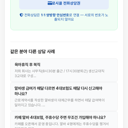
로시콜 전화상담권
전화상담은
1:1 양방향 안심번호
로 연결 — 서로의 번호가 노
출되지 않아요
같은 분야 다른 상담 사례
육아휴직 후 복직
저희 회사는 사무직(8시30분 출근 / 17시30분퇴근) 생산교대직
3교대로 구성…
알바생 급여가 매달 다르면 4대보험도 매달 다시 신고해야
하나요?
근로계약서를 작성한 알바생이 대체근무를 하면서 매달 급여액이
달라지고 있습니다. …
카페 알바 4대보험, 주휴수당 주면 무조건 가입해야 하나요?
카페를 오픈해서 운영 중입니다. 알바 4명에게는 주휴수당을 챙겨서