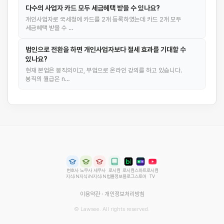
다수의 사업자 카드 모두 세금혜택 받을 수 있나요?
개인사업자로 국세청에 카드를 2개 등록하였는데 카드 2개 모두
세금혜택 받을 수 …
법인으로 전환을 하면 개인사업자보다 절세 효과를 기대할 수
있나요?
현재 본업은 봉직의이고, 부업으로 온라인 강의를 하고 있습니다.
봉직의 월급은 n…
변호사
노무사
세무사
로시컴
로시컴
스마트
로시컴
지식iN
지식iN
지식iN
법률정보
블로그
스토어
TV
이용약관
·
개인정보처리방침
© Lawsee. All rights reserved.