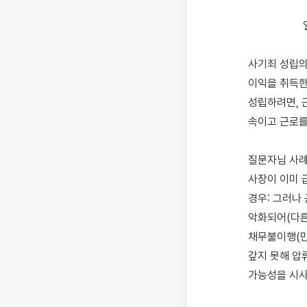
                    일한 대가를 받지 못하고 있는 사장을 사기죄로 고소할 수 있는지 설명드립니다.

사기죄 성립의
이익을 취득한
성립하려면, 
속이고 근로를
질문자님 사례
사장이 이미 
경우: 그러나
악화되어(다른
채무불이행(민
갚지 못해 압
가능성을 시사