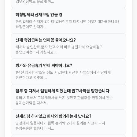
업무외상병도 못쓰게 하…
하청업체라 산재보험 없을 경
하청업체라 산재가 없는데 일용직분이 다치시면 어떻게대처를하나요?
하청준데도 산재가…
산재 휴업급여는 언제쯤 들어오나요?
재처리 승인완료 문자 왔고 어제 바로 병원가서 요양비청구
휴업급여청구서 작성하고 …
병가와 유급휴가 언제 써야하나요?
1년전 입사한지15일 정도 지났는데 퇴근후 사업장에서 간단하게
한잔한다고 몇몇의 …
업무 중 다쳐서 입원하게 되었는데 권고사직을 당했습니다.
알바 시작해서 고용계약서를 쓰지 않았고 한달후쯤 현장에서 왼손
검지손가락을 다쳐서…
산재신청 하지않고 회사와 합의하는게 낫나요?
공장에서 일을하다가 왼쪽 손가락 2개가 잘리는 사고가 나서
봉합수술을 했습니다 저…