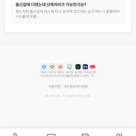
출근길에 다쳤는데 산재처리가 가능한가요?
평소처럼 출근길에 버스에 타고 좌석에 앉으려는 순간 버스가 출발하여
구조물에 무릎…
변호사
노무사
세무사
로시컴
로시컴
스마트
로시컴
지식iN
지식iN
지식iN
법률정보
블로그
스토어
TV
이용약관
·
개인정보처리방침
© Lawsee. All rights reserved.