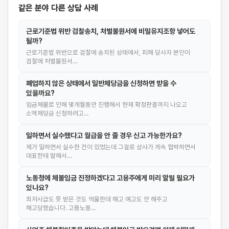
같은 분야 다른 상담 사례
근로기준법 위반 검찰송치, 처벌불원서에 비밀유지조항 넣어도
될까?
근로기준법 위반으로 검찰에 송치된 상태에서, 피해 당사자 본인이
검찰에 처벌불원서…
폐업하지 않은 상태에서 일반체당금을 신청하면 받을 수
있을까요?
임금체불로 인해 몇개월동안 진행해서 현재 확정판결까지 나오고
소액체당금 신청하려고…
일하면서 실수했다고 월급을 안 줄 경우 신고 가능한가요?
제가 일하면서 실수한 건이 있었는데 그걸로 상사가 게속 협박하면서
대표한테 말해서…
노동청에 체불임금 진정하겠다고 고용주에게 미리 알릴 필요가
있나요?
최저시급도 못 받은 것도 억울한데 해고 예고도 안 해주고
해고당했습니다. 고용노동…