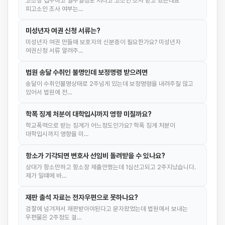
고소장 접수하고 일주일정도 지나고 고소인 조사 받고 왔는데요
피고소인 조사 여부는…
미성년자 여권 신청 서류는?
미성년자 여권 만들때 보호자의 신분증이 필요한가요? 미성년자
여권신청 서류 알려주…
법원 송달 수취인 불명인데 보정명령 받으려면
송달이 수취인불명상태로 2주넘게 있는데 보정명령을 내려주질 않고
있어서 법원에 전…
학폭 징계 처분이 대학입시까지 영향 미칠까요?
학교폭력으로 받는 징계가 어느정도인가요? 학폭 징계 처분이
대학입시까지 영향을 미…
항소가 기각되면 변호사 선임비 돌려받을 수 있나요?
상대가 항소만하고 항소장 제출안했는데 1심선고되고 2주지났습니다.
제가 일떄메 바…
재판 출석 자료는 전자우편으로 못하나요?
검찰에 넘겨져서 재판받아야된다고 문자왔었는데 법원에서 보내는
우편물은 2주정도 걸…