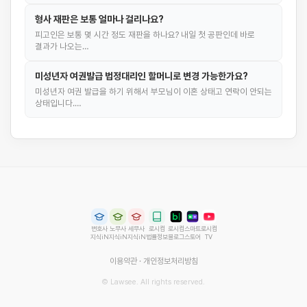
형사 재판은 보통 얼마나 걸리나요?
피고인은 보통 몇 시간 정도 재판을 하나요? 내일 첫 공판인데 바로
결과가 나오는…
미성년자 여권발급 법정대리인 할머니로 변경 가능한가요?
미성년자 여권 발급을 하기 위해서 부모님이 이혼 상태고 연락이 안되는
상태입니다.…
변호사
노무사
세무사
로시컴
로시컴
스마트
로시컴
지식iN
지식iN
지식iN
법률정보
블로그
스토어
TV
이용약관
·
개인정보처리방침
© Lawsee. All rights reserved.