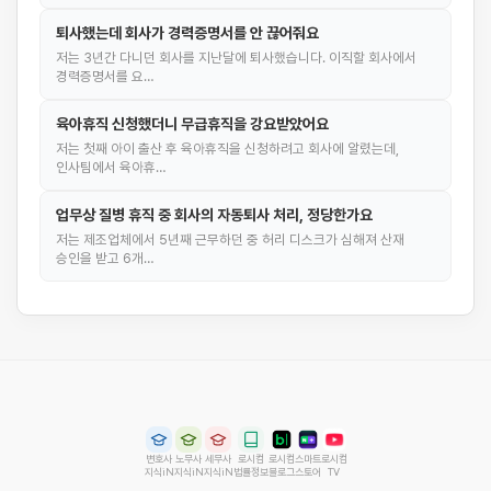
퇴사했는데 회사가 경력증명서를 안 끊어줘요
저는 3년간 다니던 회사를 지난달에 퇴사했습니다. 이직할 회사에서
경력증명서를 요…
육아휴직 신청했더니 무급휴직을 강요받았어요
저는 첫째 아이 출산 후 육아휴직을 신청하려고 회사에 알렸는데,
인사팀에서 육아휴…
업무상 질병 휴직 중 회사의 자동퇴사 처리, 정당한가요
저는 제조업체에서 5년째 근무하던 중 허리 디스크가 심해져 산재
승인을 받고 6개…
변호사
노무사
세무사
로시컴
로시컴
스마트
로시컴
지식iN
지식iN
지식iN
법률정보
블로그
스토어
TV