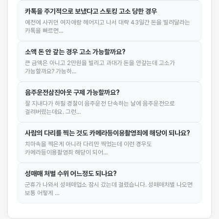
카톡을 주기적으로 보냈다고 스토킹 고소 당한 경우
예전에 사귀던 여자애랑 헤어지고 나서 대략 43일간 돈을 빌려달라는
카톡을 빠르면…
소액 돈 안 갚는 경우 고소 가능할까요?
큰 금액은 아니고 2만원을 빌리고 과대가 돈을 안갚는데 고소가
가능할까요? 가능하…
음주운전삼진아웃 구제 가능할까요?
잘 지내다가 하필 경찰이 음주운전 단속하는 날에 음주운전으로
걸려버렸는데요. 그런…
사람의 다리를 찍는 것도 카메라등이용촬영죄에 해당이 되나요?
치마속을 찍은게 아니라 다리만 찍었는데 이런 경우도
카메라등이용촬영죄 해당이 되어…
성매매 처벌 수위 어느정도 되나요?
군휴가 나와서 성매매업소 잠시 갔는데 걸렸습니다. 성매매처벌 나오면
보통 어떻게 …