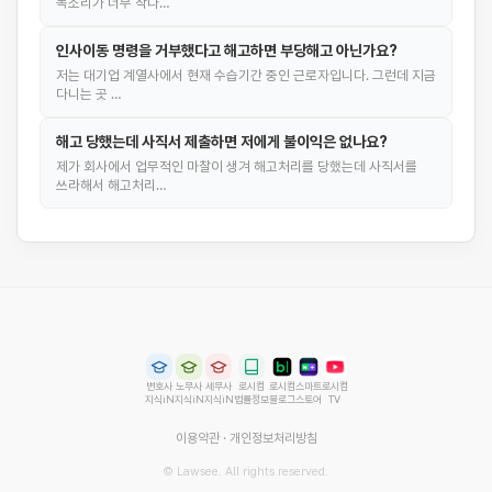
목소리가 너무 작다…
인사이동 명령을 거부했다고 해고하면 부당해고 아닌가요?
저는 대기업 계열사에서 현재 수습기간 중인 근로자입니다. 그런데 지금
다니는 곳 …
해고 당했는데 사직서 제출하면 저에게 불이익은 없나요?
제가 회사에서 업무적인 마찰이 생겨 해고처리를 당했는데 사직서를
쓰라해서 해고처리…
변호사
노무사
세무사
로시컴
로시컴
스마트
로시컴
지식iN
지식iN
지식iN
법률정보
블로그
스토어
TV
이용약관
·
개인정보처리방침
© Lawsee. All rights reserved.