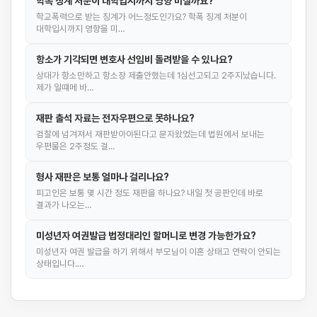
학폭 징계 처분이 대학입시까지 영향 미칠까요?
학교폭력으로 받는 징계가 어느정도인가요? 학폭 징계 처분이
대학입시까지 영향을 미…
항소가 기각되면 변호사 선임비 돌려받을 수 있나요?
상대가 항소만하고 항소장 제출안했는데 1심선고되고 2주지났습니다.
제가 일떄메 바…
재판 출석 자료는 전자우편으로 못하나요?
검찰에 넘겨져서 재판받아야된다고 문자왔었는데 법원에서 보내는
우편물은 2주정도 걸…
형사 재판은 보통 얼마나 걸리나요?
피고인은 보통 몇 시간 정도 재판을 하나요? 내일 첫 공판인데 바로
결과가 나오는…
미성년자 여권발급 법정대리인 할머니로 변경 가능한가요?
미성년자 여권 발급을 하기 위해서 부모님이 이혼 상태고 연락이 안되는
상태입니다.…