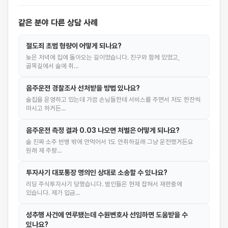
같은 분야 다른 상담 사례
절도죄 초범 형량이 어떻게 되나요?
늦은 저녁에 집에 돌아오는 길이었습니다. 친구와 함께 있었고,
골목길에서 술에 취…
음주운전 경찰조사 선처받을 방법 있나요?
술집을 운영하고 있는데 가끔 손님들한테 서비스를 주면서 저도 한잔씩
마시고 하거든…
음주운전 측정 결과 0.03 나오면 처벌은 어떻게 되나요?
술 진짜 소주 반병 밖에 안먹어서 1도 안취하길래 그냥 운전했거든요
원래 제 주량…
투자사기 대포통장 명의인 상대로 소송할 수 있나요?
리딩 주식투자사기 당했습니다. 범인들은 현재 잡혀서 재판중에
있습니다. 제가 입금…
성추행 사건에 연루됐는데 수원변호사 선임하면 도움받을 수
있나요?