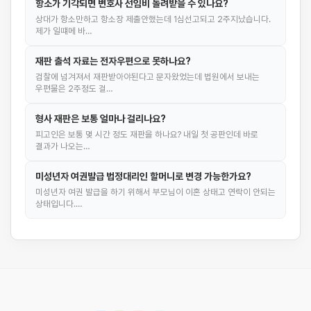
항소가 기각되면 변호사 선임비 돌려받을 수 있나요?
상대가 항소만하고 항소장 제출안했는데 1심선고되고 2주지났습니다.
제가 일떄메 바…
재판 출석 자료는 전자우편으로 못하나요?
검찰에 넘겨져서 재판받아야된다고 문자왔었는데 법원에서 보내는
우편물은 2주정도 걸…
형사 재판은 보통 얼마나 걸리나요?
피고인은 보통 몇 시간 정도 재판을 하나요? 내일 첫 공판인데 바로
결과가 나오는…
미성년자 여권발급 법정대리인 할머니로 변경 가능한가요?
미성년자 여권 발급을 하기 위해서 부모님이 이혼 상태고 연락이 안되는
상태입니다.…