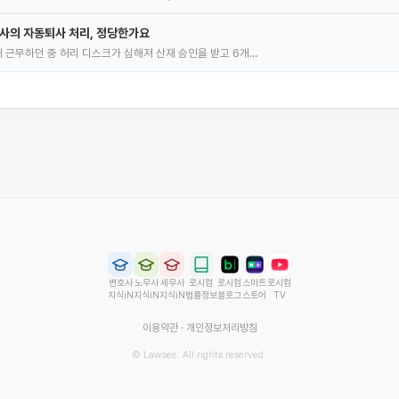
회사의 자동퇴사 처리, 정당한가요
 근무하던 중 허리 디스크가 심해져 산재 승인을 받고 6개…
변호사
노무사
세무사
로시컴
로시컴
스마트
로시컴
지식iN
지식iN
지식iN
법률정보
블로그
스토어
TV
이용약관
·
개인정보처리방침
© Lawsee. All rights reserved.