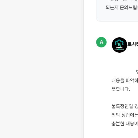
되는지 문의드립
A
로시
                    명예훼손죄 성립요건은 크게 세 가지를 따져보고 결정됩니다. 공연성, 사실의 적시, 구체적인 
내용을 파악하
뜻합니다.

불특정인일 경
죄의 성립에는
충분한 내용이