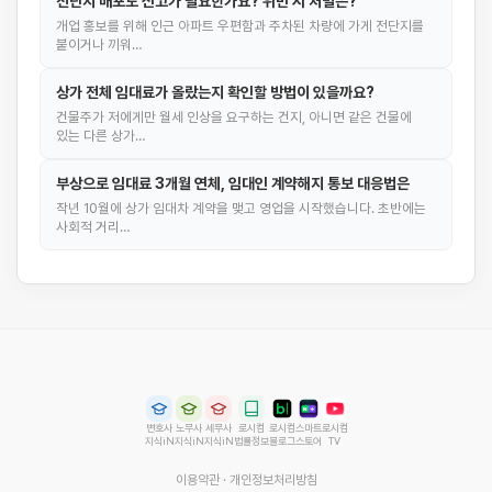
전단지 배포도 신고가 필요한가요? 위반 시 처벌은?
개업 홍보를 위해 인근 아파트 우편함과 주차된 차량에 가게 전단지를
붙이거나 끼워…
상가 전체 임대료가 올랐는지 확인할 방법이 있을까요?
건물주가 저에게만 월세 인상을 요구하는 건지, 아니면 같은 건물에
있는 다른 상가…
부상으로 임대료 3개월 연체, 임대인 계약해지 통보 대응법은
작년 10월에 상가 임대차 계약을 맺고 영업을 시작했습니다. 초반에는
사회적 거리…
변호사
노무사
세무사
로시컴
로시컴
스마트
로시컴
지식iN
지식iN
지식iN
법률정보
블로그
스토어
TV
이용약관
·
개인정보처리방침