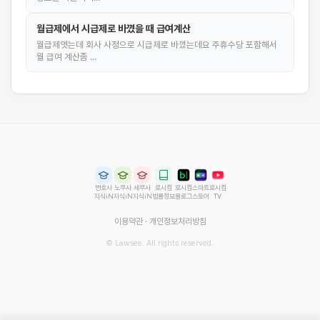
월급제에서 시급제로 바꼈을 때 급여계산
월급제엿는데 회사 사정으로 시급제로 바꼈는데요 주휴수당 포함해서
월 급여 계산좀 …
변호사
노무사
세무사
로시컴
로시컴
스마트
로시컴
지식iN
지식iN
지식iN
법률정보
블로그
스토어
TV
이용약관
·
개인정보처리방침
© Lawsee. All rights reserved.